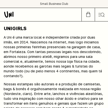
SHOP NOW OR CRY LATER
Small Business Club
condições de frete grátis para todo Brasil :)
UNIGIRLS
A Uni é uma marca local e independente criada por duas
irmãs, em 2014. Nascemos na internet, mas logo iniciamos
nossas primeiras feirinhas presenciais na garagem de casa,
em Fortaleza. Com tantas pessoas legais nos descobrindo,
abrimos nosso primeiro ateliê, migramos para uma sala
comercial e, atualmente, temos nossa loja física na cidade,
aonde recebemos as garotas mais legais & turistas do
mundo todo (ou de pelo menos 4 continentes, mas quem tá
contando?).
Nossas estampas são autorais e a produção de camisetas,
bags & bonés é orgulhosamente realizada em nossa região
(Nordeste, claro). Entre arte, lanchos e vivências aleatórias,
tudo vira inspiração com nosso olhar ácido e criativo para se
transformar em itens genuínos e geniais que fazem um grupo