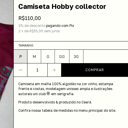
Camiseta Hobby collector
R$110,00
3% de desconto
pagando com Pix
2
x
de
R$55,00
sem juros
TAMANHO
P
M
G
GG
3G
Camiseta em malha 100% algodão na cor vinho, estampa
frente e costas, modelagem unissex ampla e ilustrações
®
autorais uni club
em serigrafia.
Produto desenvolvido & produzido no Ceará.
Confira nossa tabela de medidas no menu principal do site.