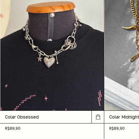
Colar Obsessed
Colar Midnight
R$89,90
R$89,90