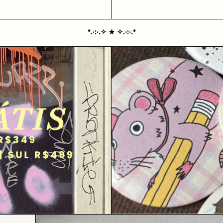
*.·:·.✧ ★ ✧.·:·.*