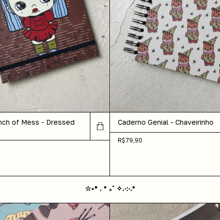
Caderno Genial - Chaveirinho
nch of Mess - Dressed
R$79,90
☆•° . * ₊˚ ✧.·:·.*