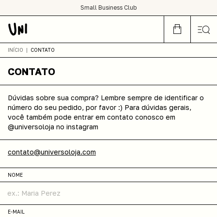
SHOP NOW OR CRY LATER
Small Business Club
condições de frete grátis para todo Brasil :)
INÍCIO
|
CONTATO
CONTATO
Dúvidas sobre sua compra? Lembre sempre de identificar o
número do seu pedido, por favor :) Para dúvidas gerais,
você também pode entrar em contato conosco em
@universoloja no instagram
contato@universoloja.com
NOME
E-MAIL